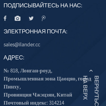
ПОДПИСЫВАЙТЕСЬ НА НАС:
ЭЛЕКТРОННАЯ ПОЧТА:
sales@ilander.cc
АДРЕС:
№ 818, Лонган-роуд,
Промышленная зона Цаоцяо, город
Х
В
Е
Р
Н
У
Т
Ь
С
Я
Н
А
В
Е
Р
Пинху,
Провинция Чжэцзян, Китай
Почтовый индекс: 314214